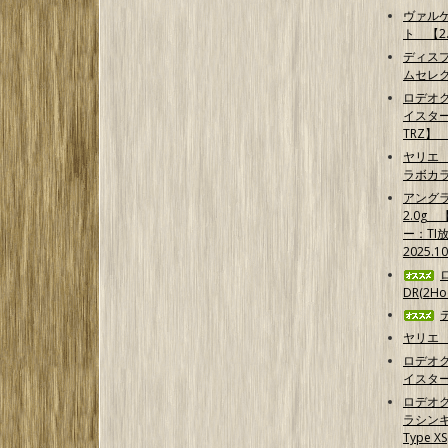
ヴァル
ト 【2.
ディス
ムセレ
ロデオ
イスター
TRZ】
ヤリエ 
ラボカ
アング
2.0g
ー：TI
2025.1
DR(2Hoo
ヤリエ 
ロデオ
イスター
ロデオ
ラシンキン
Type XS