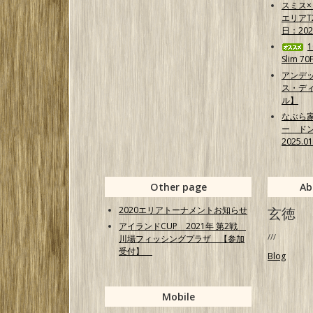
スミス
エリア
日：202
Slim 7
アンデ
ス・ディ
ル】
なぶら
ー ド
2025.0
Other page
Ab
2020エリアトーナメントお知らせ
玄徳
アイランドCUP 2021年 第2戦
///
川場フィッシングプラザ 【参加
受付】
Blog
Mobile