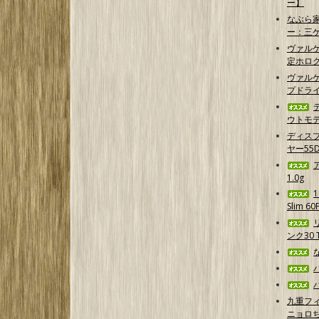
ー】
なぶら家
ー：三
ヴァル
定ホログ
ヴァルケ
プドラ
ウトモデ
ディス
ヤー55D
1.0g
Slim 6
ンク30 T
九重フ
ニョロ