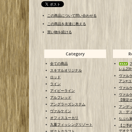
この商品について問い合わせる
この商品を友達に教える
買い物を続ける
Category
R
全ての商品
レム23H
スキマルオリジナル
ヴァル
ロッド
アン≠コン
ライン
ヴァル
アイビーライン
ヴァル
アルフレッド
【限定
アングラーズシステム
アンデ
ヴァルケイン
ス・ディ
オフィスユーカリ
なぶら家
九重フィッシングリゾート
【ご予
デオクラ
ザクトクラフト