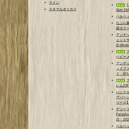
ライン
スキマルオリカラ
Slim 35
ベルベッ
なぶら家
国カラ
アンデ
ェントサ
ID.Myst
ベビーメ
アンデ
ッドフ
ド 61U
レム23F
ハンクル
アバー
リーズ
ディープ
Parad
日：202
ベルベッ