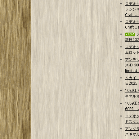
ロデオ
ラシンキ
Craft Us
ロデオク
Craft U
新日202
ロデオ
ムロッ
アンデ
ス-D 6
limit
ムカイ 
日2025.
1089
キマル
1089
60FS
ロデオク
ドスタ
アング
スキマ