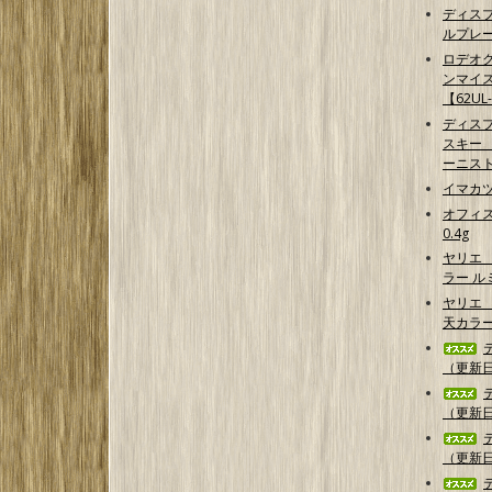
ディス
ルプレ
ロデオク
ンマイ
【62UL
ディス
スキー 【G
ーニス
イマカ
オフィス
0.4g
ヤリエ
ラー 
ヤリエ 
天カラ
（更新日2
（更新日2
（更新日2