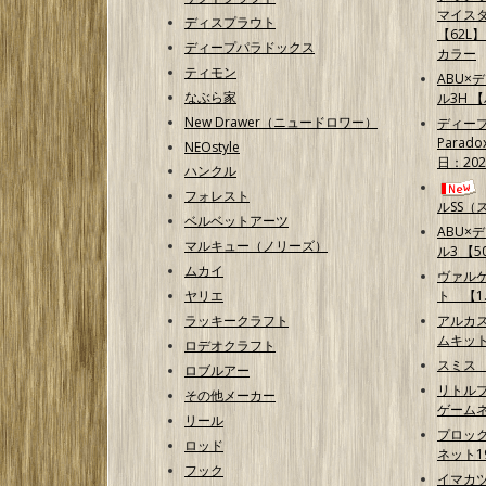
マイス
ディスプラウト
【62L
ディープパラドックス
カラー
ティモン
ABU×
なぶら家
ル3H 
New Drawer（ニュードロワー）
ディープ
Parad
NEOstyle
日：202
ハンクル
フォレスト
ルSS（
ベルベットアーツ
ABU×
マルキュー（ノリーズ）
ル3 【50
ムカイ
ヴァル
ヤリエ
ト 【1.
ラッキークラフト
アルカ
ムキッ
ロデオクラフト
スミス
ロブルアー
リトルプ
その他メーカー
ゲームネ
リール
プロッ
ロッド
ネット1
フック
イマカ