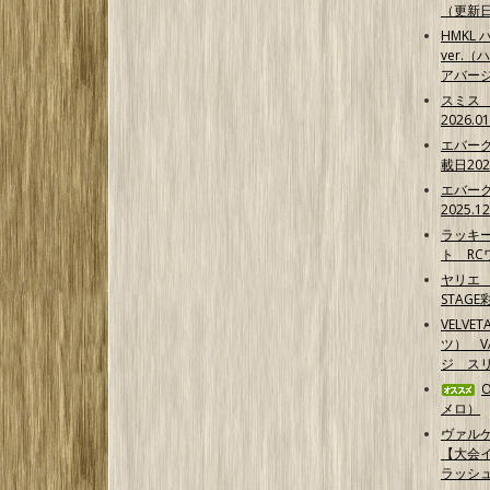
（更新日2
HMKL ハ
ver.（
アバー
スミス
2026.0
エバー
載日202
エバー
2025.1
ラッキ
ト RCワ
ヤリエ 
STAG
VELVE
ツ） 
ジ スリ
メロ）
ヴァル
【大会イ
ラッシ