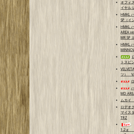
オフィ
イヤル 
HMKL 
SP（イ
HMKL 
AREA 
MR S
HMKL 
MINN
トスピ
VELVE
ツ） 
MD ARE
ムカイ 
ロデオク
マイスタ
TRZ
1.2ｇ