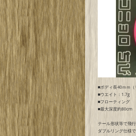
■ボディ長40ｍｍ
■ウエイト：1.7g
■フローティング
■最大深度約80cm
テール形状等で飛行
ダブルリング仕様で