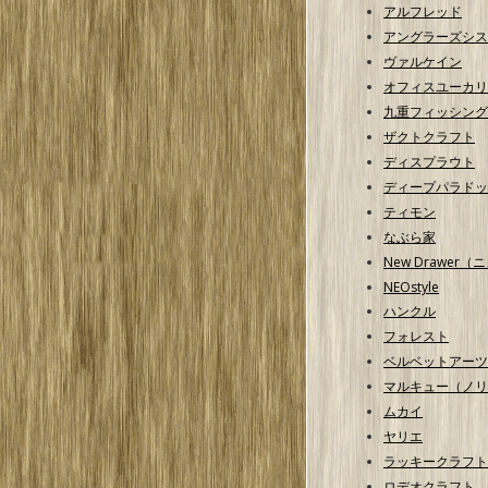
アルフレッド
アングラーズシス
ヴァルケイン
オフィスユーカリ
九重フィッシング
ザクトクラフト
ディスプラウト
ディープパラドッ
ティモン
なぶら家
New Drawer
NEOstyle
ハンクル
フォレスト
ベルベットアーツ
マルキュー（ノリ
ムカイ
ヤリエ
ラッキークラフト
ロデオクラフト