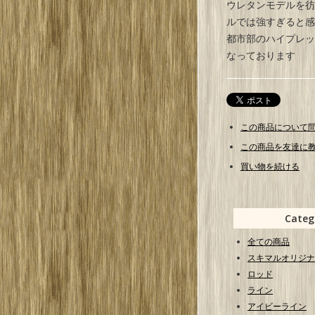
ウレタンモデルを彷
ルでは強すぎると感
都市部のハイプレッ
なっております
この商品について
この商品を友達に
買い物を続ける
Categ
全ての商品
スキマルオリジナ
ロッド
ライン
アイビーライン