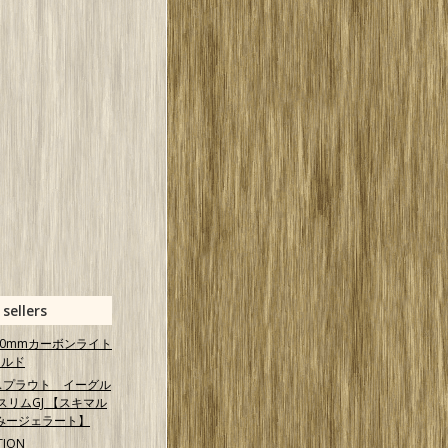
 sellers
 40mmカーボンライト
ールド
スプラウト イーグル
スリムGJ 【スキマル
みージェラート】
TION