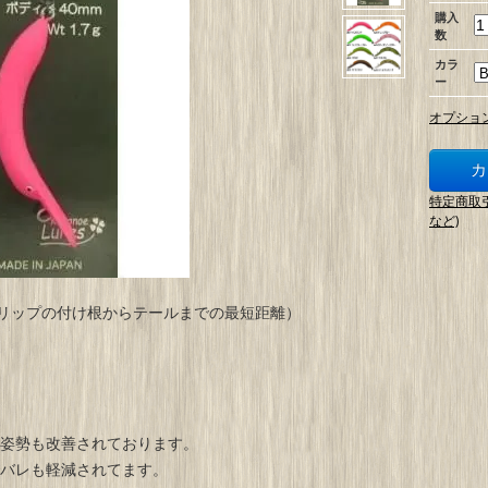
購入
数
カラ
ー
オプショ
特定商取
など)
（リップの付け根からテールまでの最短距離）
姿勢も改善されております。
バレも軽減されてます。