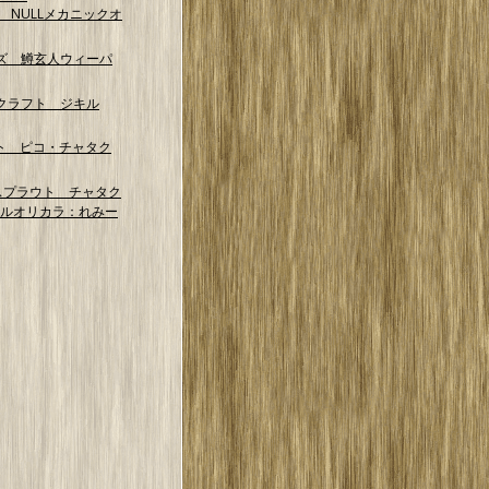
NG NULLメカニックオ
ズ 鱒玄人ウィーパ
クラフト ジキル
ト ピコ・チャタク
スプラウト チャタク
マルオリカラ：れみー