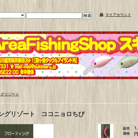
マイアカウント
ングリゾート
ングリゾート ココニョロちび
1
販売
価格
円