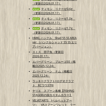
（更新日2026.01.17）
ティモン リクーゼ0.6g
（更新日2026.01.17）
ティモン リクーゼ1.0g
（更新日2026.01.17）
ティモン リクーゼ1.7g
（更新日2026.01.17）
HMKL ハンクル Shad 55 SS AREA
ver.（ハンクルシャッド 55 SS エリ
アバージョン）
スミス 団子魚（更新日
2026.01.17）
エバーグリーン ブルーコ50（掲
載日2025.12.24）
エバーグリーン ナム（掲載日
2025.12.24）
ラッキークラフト×ロデオクラフ
ト RCワウ37FII
ヤリエ スプーン各種【FISHING
STAGE彩の国カスタムカラー】
VELVETARTS (ベルベットアー
ツ） VAスプーンワレット ラー