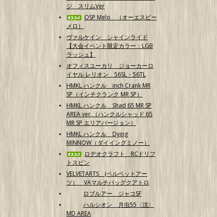
ジ スリムVer
OSP Melo （オーエスピー
メロ）
ヴァルケイン シャインライド
【大会イベント限定カラー：LGB
ラッシュ】
オフィスユーカリ ジョーカーロ
イヤル レリオン 56SL・56TL
HMKL ハンクル inch Crank MR
SP（インチクランク MR SP）
HMKL ハンクル Shad 65 MR SP
AREA ver.（ハンクルシャッド 65
MR SP エリアバージョン）
HMKL ハンクル Dying
MINNOW（ダイイングミノー）
ロデオクラフト RCドリフ
トスピン
VELVETARTS (ベルベットアー
ツ） VAマルチバッグクアトロ
ロブルアー ジャコSF
ハルシオン 月虫55〈沈〉
MD AREA