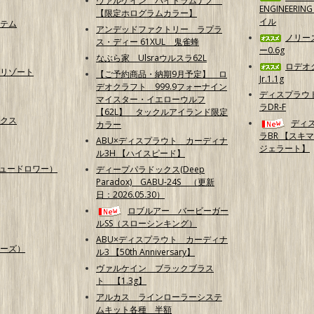
ヴァルケイン ハイドラムナノ
ENGINEERI
【限定ホログラムカラー】
イル
テム
アンデッドファクトリー ラプラ
ノリー
ス・ディー 61XUL 鬼雀蜂
ー0.6g
なぶら家 Ulsraウルスラ62L
ロデオ
リゾート
【ご予約商品・納期9月予定】 ロ
Jr.1.1g
デオクラフト 999.9フォーナイン
ディスプラウ
マイスター・イエローウルフ
ラDR-F
【62L】 タックルアイランド限定
クス
ディ
カラー
ラBR 【スキ
ABU×ディスプラウト カーディナ
ジェラート】
ル3H 【ハイスピード】
（ニュードロワー）
ディープパラドックス(Deep
Paradox) GABU-24S （更新
日：2026.05.30）
ロブルアー バービーガー
ルSS（スローシンキング）
ABU×ディスプラウト カーディナ
ーズ）
ル3 【50th Anniversary】
ヴァルケイン ブラックブラス
ト 【1.3g】
アルカス ラインローラーシステ
ムキット各種 半額