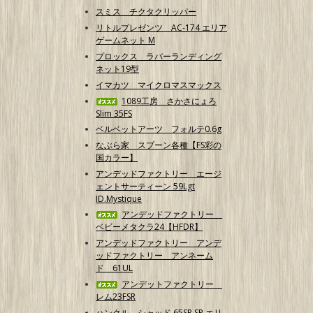
スミス チクタクリッパー
リトルプレゼンツ AC-174 エリア
ゲームネット M
プロックス ラバーランディング
ネット19型
イマカツ マイクロマスマックス
1089工房 さかさにょろ
Slim 35FS
ベルベットアーツ フォルテ0.6g
なぶら家 スプーン各種【FS彩の
国カラー】
アンデッドファクトリー エージ
ェントサーティーン 59Lgt
ID.Mystique
アンデッドファクトリー
ベビーメタクラ24【HFDR】
アンデッドファクトリー アンデ
ッドファクトリー アンネーム
ド 61UL
アンデットファクトリー
レム23FSR
ハンクル シャッド 65SR SP エリ