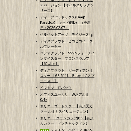
アバージョン 【オイルスリックシ
リーズ】
ディープパラドックス(Deep
Paradox) キッド(KID) （更新
日：2026.02.07）
ベルベットアーツ デイジー0.4g
ディスプラウト ピコピコイーグ
ルプレーヤー
ロデオクラフト 999.9フォーナイ
ンマイスター ブロンズウルフ
【62UL-e】
ディスプラウト ガーディアンリ
スキー 【GR-511UL Babyish/ スプ
ーニスト】
イマカツ 豆バッツ
オフィスユーカリ BCRアルミ
0.4g
ヤリエ ゴートスター【有頂天カ
ラー ルミナスイリュージョン】
ヤリエ TクランカップJrSS【有頂
天カラー ドンチャックドン】
ティモン ペピーノDR-SS