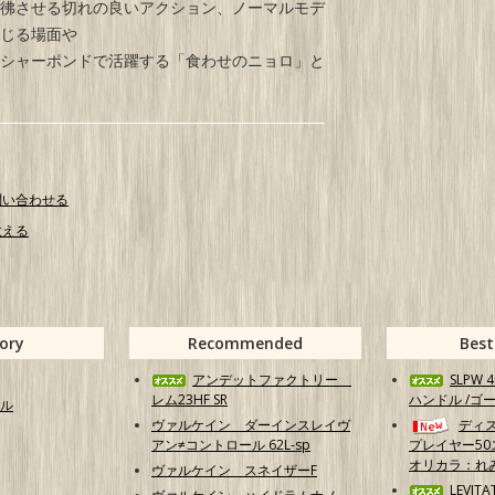
彿させる切れの良いアクション、ノーマルモデ
じる場面や
シャーポンドで活躍する「食わせのニョロ」と
問い合わせる
教える
ory
Recommended
Best
アンデットファクトリー
SLPW
レム23HF SR
ハンドル /ゴ
ル
ヴァルケイン ダーインスレイヴ
ディ
アン≠コントロール 62L-sp
プレイヤー50
オリカラ：れ
ヴァルケイン スネイザーF
LEVITA