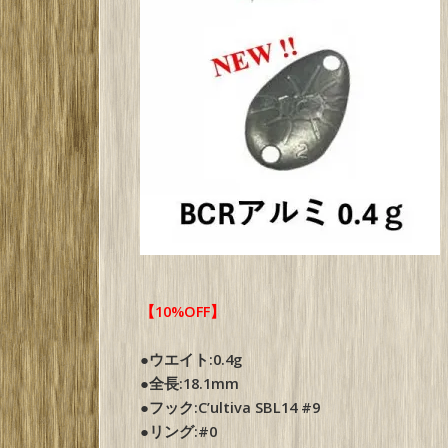
【10%OFF】
●ウエイト:0.4g
●全長:18.1mm
●フック:C’ultiva SBL14 #9
●リング:#0