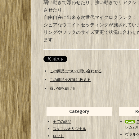
弱い動きで漂わせたり、強い動きでリアクシ
させたり、
自由自在に出来る次世代マイクロクランク！
シビアなウエイトセッティングが施されてい
リングやフックのサイズ変更で状況に合わせ
ます
この商品について問い合わせる
この商品を友達に教える
買い物を続ける
Category
R
全ての商品
レム23H
スキマルオリジナル
ヴァル
ロッド