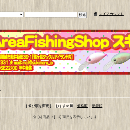
マイアカウント
ン
[ 並び順を変更 ]
-
おすすめ順
-
価格順
-
新着順
全 [4] 商品中 [1-4] 商品を表示しています