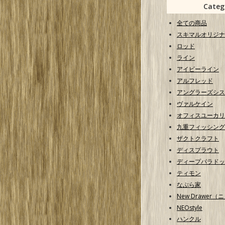
Categ
全ての商品
スキマルオリジナ
ロッド
ライン
アイビーライン
アルフレッド
アングラーズシス
ヴァルケイン
オフィスユーカリ
九重フィッシング
ザクトクラフト
ディスプラウト
ディープパラドッ
ティモン
なぶら家
New Drawer
NEOstyle
ハンクル