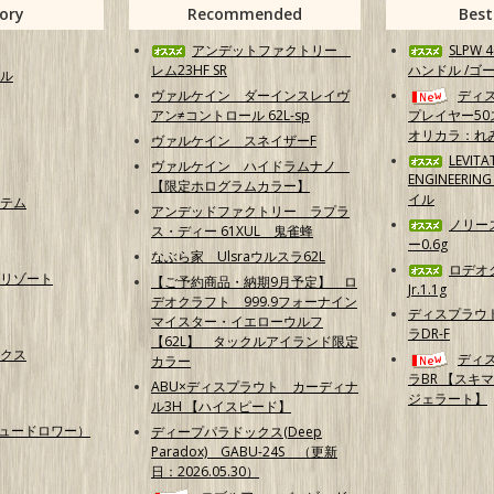
ory
Recommended
Best
アンデットファクトリー
SLPW
レム23HF SR
ハンドル /ゴ
ル
ヴァルケイン ダーインスレイヴ
ディ
アン≠コントロール 62L-sp
プレイヤー50
オリカラ：れ
ヴァルケイン スネイザーF
LEVITA
ヴァルケイン ハイドラムナノ
ENGINEERI
【限定ホログラムカラー】
イル
テム
アンデッドファクトリー ラプラ
ノリー
ス・ディー 61XUL 鬼雀蜂
ー0.6g
なぶら家 Ulsraウルスラ62L
ロデオ
リゾート
【ご予約商品・納期9月予定】 ロ
Jr.1.1g
デオクラフト 999.9フォーナイン
ディスプラウ
マイスター・イエローウルフ
ラDR-F
【62L】 タックルアイランド限定
クス
ディ
カラー
ラBR 【スキ
ABU×ディスプラウト カーディナ
ジェラート】
ル3H 【ハイスピード】
（ニュードロワー）
ディープパラドックス(Deep
Paradox) GABU-24S （更新
日：2026.05.30）