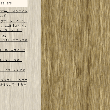
 sellers
 40mmカーボンライト
ールド
スプラウト イーグル
スリムGJ 【スキマル
みージェラート】
TION
NG NULLメカニックオ
ズ 鱒玄人ウィーパ
クラフト ジキル
ト ピコ・チャタク
スプラウト チャタク
マルオリカラ：れみー