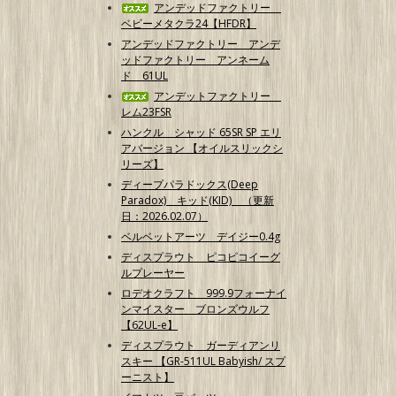
アンデッドファクトリー
ベビーメタクラ24【HFDR】
アンデッドファクトリー アンデ
ッドファクトリー アンネーム
ド 61UL
アンデットファクトリー
レム23FSR
ハンクル シャッド 65SR SP エリ
アバージョン 【オイルスリックシ
リーズ】
ディープパラドックス(Deep
Paradox) キッド(KID) （更新
日：2026.02.07）
ベルベットアーツ デイジー0.4g
ディスプラウト ピコピコイーグ
ルプレーヤー
ロデオクラフト 999.9フォーナイ
ンマイスター ブロンズウルフ
【62UL-e】
ディスプラウト ガーディアンリ
スキー 【GR-511UL Babyish/ スプ
ーニスト】