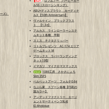
ロブルアー バービーガー
ルSS（スローシンキング）
ABU×ディスプラウト カーディナ
ーズ）
ル3 【50th Anniversary】
ヴァルケイン ブラックブラス
ト 【1.3g】
アルカス ラインローラーシステ
ムキット各種 半額
スミス チクタクリッパー
リトルプレゼンツ AC-174 エリア
ゲームネット M
プロックス ラバーランディング
ネット19型
イマカツ マイクロマスマックス
1089工房 さかさにょろ
Slim 35FS
ベルベットアーツ フォルテ0.6g
なぶら家 スプーン各種【FS彩の
国カラー】
アンデッドファクトリー エージ
ェントサーティーン 59Lgt
ID.Mystique