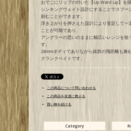
おでこにリップの付いた【Up Ward Lip】を
シンキングウェイト設計にすることでスプー
刻むことができます。
浮き上がりを押さえた設計により安定して一
ことが可能であり、
アングラーの思いのままに幅広いレンジを狙
す。
28mmボディでありながら抜群の飛距離も兼
クランクベイトです。
この商品について問い合わせる
この商品を友達に教える
買い物を続ける
Category
R