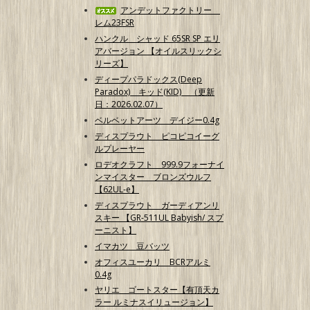
アンデットファクトリー
レム23FSR
ハンクル シャッド 65SR SP エリ
アバージョン 【オイルスリックシ
リーズ】
ディープパラドックス(Deep
Paradox) キッド(KID) （更新
日：2026.02.07）
ベルベットアーツ デイジー0.4g
ディスプラウト ピコピコイーグ
ルプレーヤー
ロデオクラフト 999.9フォーナイ
ンマイスター ブロンズウルフ
【62UL-e】
ディスプラウト ガーディアンリ
スキー 【GR-511UL Babyish/ スプ
ーニスト】
イマカツ 豆バッツ
オフィスユーカリ BCRアルミ
0.4g
ヤリエ ゴートスター【有頂天カ
ラー ルミナスイリュージョン】