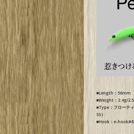
■Length：56mm
■Weight：2.4g/2.
■Type：フローティ
SS）
■Hook：e-hook#8