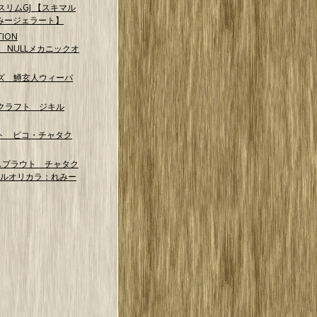
スリムGJ 【スキマル
みージェラート】
TION
NG NULLメカニックオ
ズ 鱒玄人ウィーパ
クラフト ジキル
ト ピコ・チャタク
スプラウト チャタク
マルオリカラ：れみー