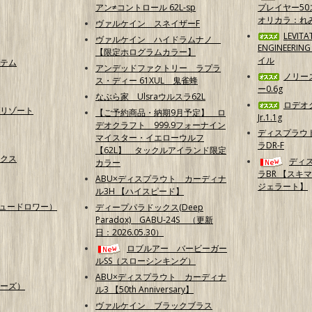
アン≠コントロール 62L-sp
プレイヤー50
オリカラ：れ
ヴァルケイン スネイザーF
LEVITA
ヴァルケイン ハイドラムナノ
ENGINEERI
【限定ホログラムカラー】
イル
テム
アンデッドファクトリー ラプラ
ノリー
ス・ディー 61XUL 鬼雀蜂
ー0.6g
なぶら家 Ulsraウルスラ62L
ロデオ
リゾート
【ご予約商品・納期9月予定】 ロ
Jr.1.1g
デオクラフト 999.9フォーナイン
ディスプラウ
マイスター・イエローウルフ
ラDR-F
【62L】 タックルアイランド限定
クス
ディ
カラー
ラBR 【スキ
ABU×ディスプラウト カーディナ
ジェラート】
ル3H 【ハイスピード】
（ニュードロワー）
ディープパラドックス(Deep
Paradox) GABU-24S （更新
日：2026.05.30）
ロブルアー バービーガー
ルSS（スローシンキング）
ABU×ディスプラウト カーディナ
ーズ）
ル3 【50th Anniversary】
ヴァルケイン ブラックブラス