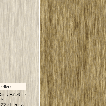
 sellers
 40mmカーボンライト
ールド
スプラウト イーグル