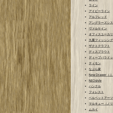
ライン
アイビーライン
アルフレッド
アングラーズシス
ヴァルケイン
オフィスユーカリ
九重フィッシング
ザクトクラフト
ディスプラウト
ディープパラドッ
ティモン
なぶら家
New Drawer
NEOstyle
ハンクル
フォレスト
ベルベットアーツ
マルキュー（ノリ
ムカイ