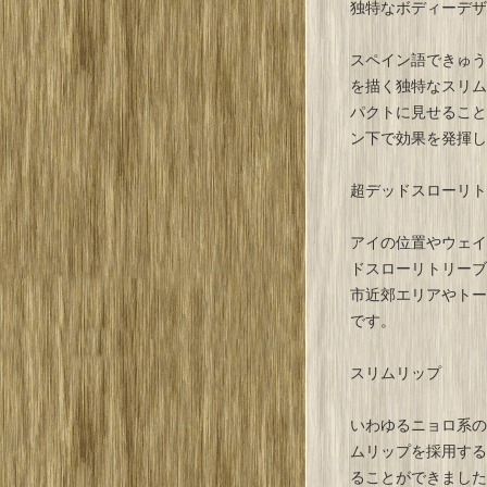
独特なボディーデザ
スペイン語できゅう
を描く独特なスリム
パクトに見せること
ン下で効果を発揮し
超デッドスローリト
アイの位置やウェイ
ドスローリトリーブ
市近郊エリアやトー
です。
スリムリップ
いわゆるニョロ系の
ムリップを採用する
ることができました