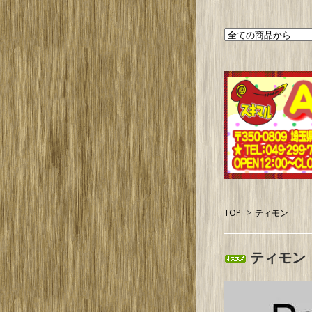
TOP
>
ティモン
ティモン 