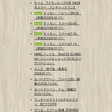
ヤリエ TクランカップJrSS【有頂
天カラー ドンチャックドン】
ティモン ペピーノDR-SS
（更新日2026.01.17）
ティモン リクーゼ0.6g
（更新日2026.01.17）
ティモン リクーゼ1.0g
（更新日2026.01.17）
ティモン リクーゼ1.7g
（更新日2026.01.17）
HMKL ハンクル Shad 55 SS AREA
ver.（ハンクルシャッド 55 SS エリ
アバージョン）
スミス 団子魚（更新日
2026.01.17）
エバーグリーン ブルーコ50（掲
載日2025.12.24）
エバーグリーン ナム（掲載日
2025.12.24）
ラッキークラフト×ロデオクラフ
ト RCワウ37FII
ヤリエ スプーン各種【FISHING