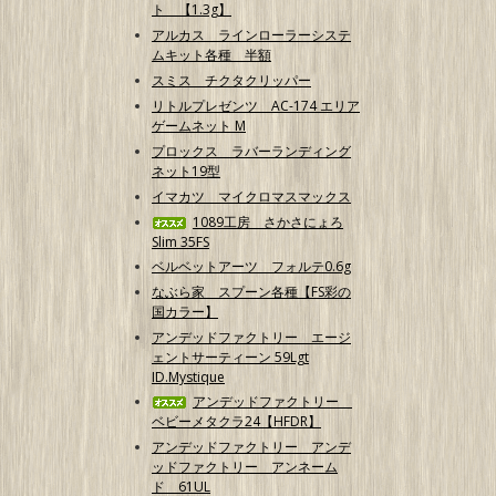
ト 【1.3g】
アルカス ラインローラーシステ
ムキット各種 半額
スミス チクタクリッパー
リトルプレゼンツ AC-174 エリア
ゲームネット M
プロックス ラバーランディング
ネット19型
イマカツ マイクロマスマックス
1089工房 さかさにょろ
Slim 35FS
ベルベットアーツ フォルテ0.6g
なぶら家 スプーン各種【FS彩の
国カラー】
アンデッドファクトリー エージ
ェントサーティーン 59Lgt
ID.Mystique
アンデッドファクトリー
ベビーメタクラ24【HFDR】
アンデッドファクトリー アンデ
ッドファクトリー アンネーム
ド 61UL