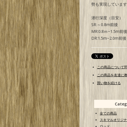
勢も実現しています
潜行深度（目安）
SR:～0.8m前後
MR:0.8ｍ~1.5m前
DR:1.5m~2.0m前後
この商品について
この商品を友達に
買い物を続ける
Categ
全ての商品
スキマルオリジナ
ロッド