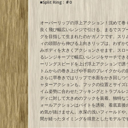
■Split Ring : ＃0
オーバーリップの浮上アクション！沈めて巻
良く飛び幅広いレンジで引ける、まるでスプ
グを目指して生まれたのがガノフです。スリ
ィの頭部から伸びる上向きリップは、わずか
みボディを大きくアクションさせます。スロ
るレンジキープで幅広いレンジをサーチでき
ーリングスピードを上げ浮上アクションで誘
トムからの巻き上げや手前のブレイクからの
さらに早巻きではリップで水面をかき回しつ
ャターアクションも。フックの位置とサイズ
イム姿勢に合わせたフッキングとトラブルレ
ディに対して大きめのフックを装着。独特な
ォールアクションはバイトを誘発、着底直後
め気が抜けません。水深の浅いフィールドや
間が経ったタイミングを得意としたモデルで