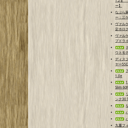
1.2ｇ
ー】
なぶら家
ー：三
ヴァル
定ホログ
ヴァルケ
プドラ
ウトモデ
ディス
ヤー55D
1.0g
Slim 6
ンク30 T
九重フ