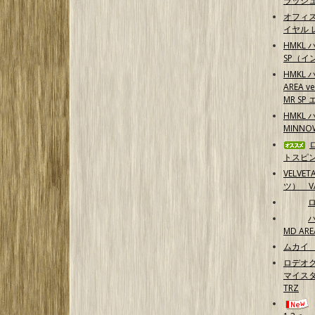
ラッシ
オフィ
イヤル 
HMKL 
SP（イ
HMKL 
AREA 
MR S
HMKL 
MINN
トスピ
VELVE
ツ） 
MD ARE
ムカイ 
ロデオク
マイスタ
TRZ