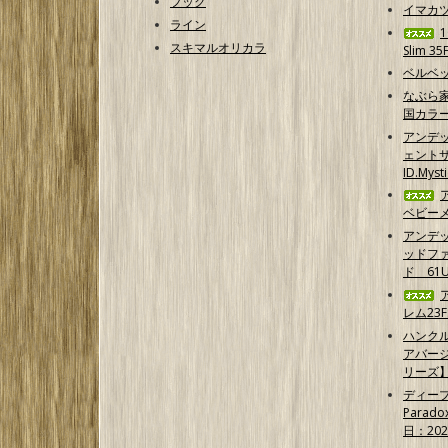
フック
イマカ
ライン
スキマルオリカラ
Slim 35
ベルベッ
なぶら家
国カラ
アンデ
ェントサ
ID.Myst
ベビーメ
アンデ
ッドフ
ド 61U
レム23F
ハンクル
アバー
リーズ
ディープ
Parad
日：202