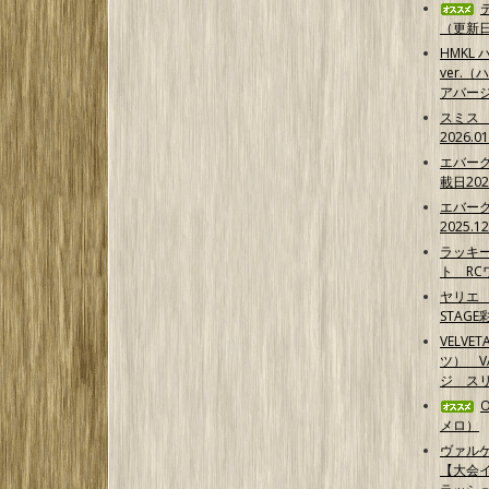
（更新日2
HMKL ハ
ver.（
アバー
スミス
2026.0
エバー
載日202
エバー
2025.1
ラッキ
ト RCワ
ヤリエ 
STAG
VELVE
ツ） 
ジ スリ
メロ）
ヴァル
【大会イ