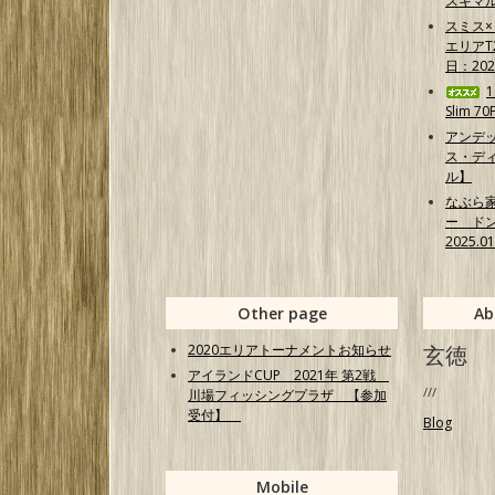
スキマ
スミス
エリア
日：202
Slim 7
アンデ
ス・ディ
ル】
なぶら
ー ド
2025.0
Other page
Ab
2020エリアトーナメントお知らせ
玄徳
アイランドCUP 2021年 第2戦
///
川場フィッシングプラザ 【参加
受付】
Blog
Mobile