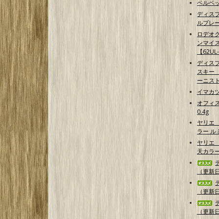
ベルベッ
ディス
ルプレ
ロデオク
ンマイ
【62UL
ディス
スキー 【G
ーニス
イマカ
オフィス
0.4g
ヤリエ
ラー 
ヤリエ 
天カラ
（更新日2
（更新日2
（更新日2