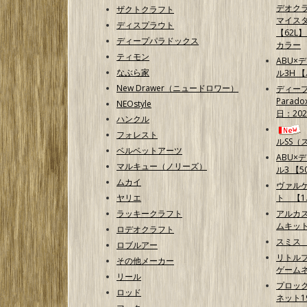
デオクラ
ザクトクラフト
マイス
ディスプラウト
【62L
ディープパラドックス
カラー
ティモン
ABU×
なぶら家
ル3H 
New Drawer（ニュードロワー）
ディープ
Parad
NEOstyle
日：202
ハンクル
フォレスト
ルSS（
ベルベットアーツ
ABU×
マルキュー（ノリーズ）
ル3 【50
ムカイ
ヴァル
ヤリエ
ト 【1.
ラッキークラフト
アルカ
ムキッ
ロデオクラフト
スミス
ロブルアー
リトルプ
その他メーカー
ゲームネ
リール
プロッ
ロッド
ネット1