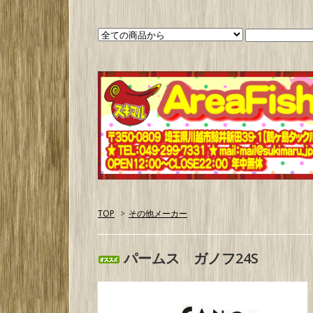
TOP
>
その他メーカー
パームス ガノフ24S