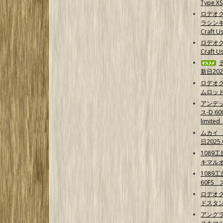
Type XS
ロデオ
ラシンキ
Craft Us
ロデオク
Craft U
新日202
ロデオ
ムロッ
アンデ
ス-D 6
limit
ムカイ 
日2025.
1089
キマル
1089
60FS
ロデオク
ドスタ
アング