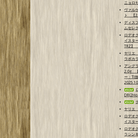
ニョロ
ヴァル
ト 【2.
ディス
ムセレ
ロデオ
イスター
TRZ】
ヤリエ 
ラボカ
アング
2.0g
ー：TI
2025.1
DR(2Hoo
ヤリエ 
ロデオ
イスター
ロデオ
ラシンキン