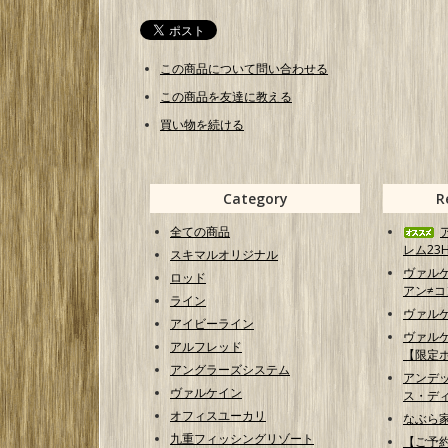
この商品について問い合わせる
この商品を友達に教える
買い物を続ける
Category
R
全ての商品
レム23H
スキマルオリジナル
ヴァル
ロッド
アン≠コン
ライン
ヴァル
アイビーライン
ヴァル
アルフレッド
【限定
アングラーズシステム
アンデ
ヴァルケイン
ス・ディ
オフィスユーカリ
なぶら家
九重フィッシングリゾート
【ご予