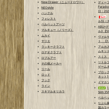
New Drawer（ニュードロワー）
ディープ
Parad
NEOstyle
日：202
ハンクル
フォレスト
ルSS（
ベルベットアーツ
ABU×
マルキュー（ノリーズ）
ル3 【50
ムカイ
ヴァル
ヤリエ
ト 【1.
ラッキークラフト
アルカ
ムキッ
ロデオクラフト
スミス
ロブルアー
リトルプ
その他メーカー
ゲームネ
リール
プロッ
ロッド
ネット1
フック
イマカ
ライン
スキマルオリカラ
Slim 35
ベルベッ
なぶら家
国カラ