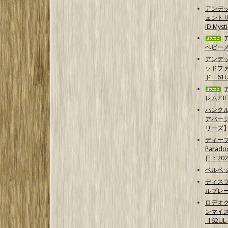
アンデ
ェントサ
ID.Myst
ベビーメ
アンデ
ッドフ
ド 61U
レム23F
ハンクル
アバー
リーズ
ディープ
Parad
日：202
ベルベッ
ディス
ルプレ
ロデオク
ンマイ
【62UL