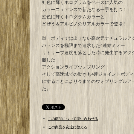
虹色に輝くホログラムをベースに人気の
カラーニュアンスで新たなる一手を打つ！
虹色に輝くホログラムカラーと
どぜう＆アルビノのリアルカラーで登場！
単一ボディでは出せない高次元ナチュラルア
バランスを極限まで追求した4連結ミノー
リトリーブ速度を落とした時に発生するアク
服した
アクションライブウォブリング
そして高速域での動きも4連ジョイントボデ
にすることにより今までのウォブリングルア
た。
この商品について問い合わせる
この商品を友達に教える