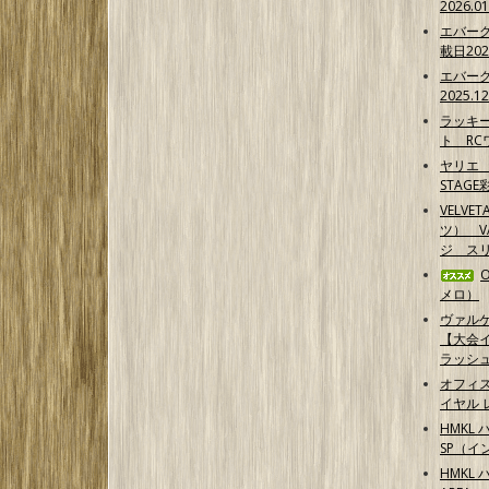
2026.0
エバー
載日202
エバー
2025.1
ラッキ
ト RCワ
ヤリエ 
STAG
VELVE
ツ） 
ジ スリ
メロ）
ヴァル
【大会イ
ラッシ
オフィ
イヤル 
HMKL 
SP（イ
HMKL 