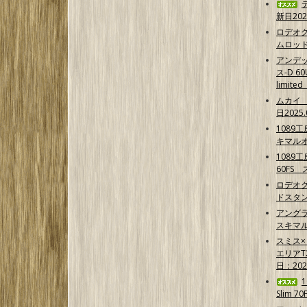
新日202
ロデオ
ムロッ
アンデ
ス-D 6
limit
ムカイ 
日2025.
1089
キマル
1089
60FS
ロデオク
ドスタ
アング
スキマ
スミス
エリア
日：202
Slim 7