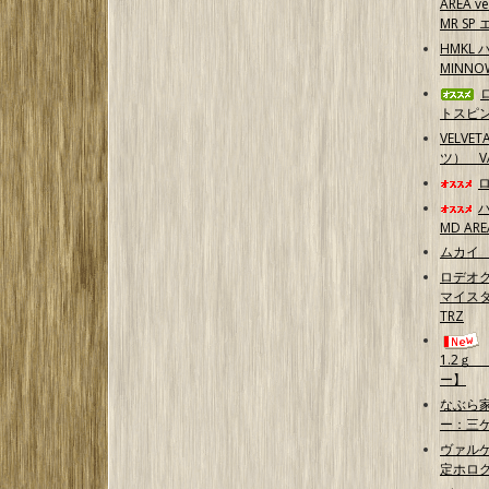
AREA 
MR S
HMKL 
MINN
トスピ
VELVE
ツ） 
MD ARE
ムカイ 
ロデオク
マイスタ
TRZ
1.2ｇ
ー】
なぶら家
ー：三
ヴァル
定ホログ