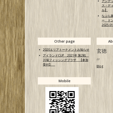
アンデ
ス・ディ
ル】
なぶら
ー ド
2025.0
Other page
Ab
2020エリアトーナメントお知らせ
玄徳
アイランドCUP 2021年 第2戦
///
川場フィッシングプラザ 【参加
受付】
Blog
Mobile