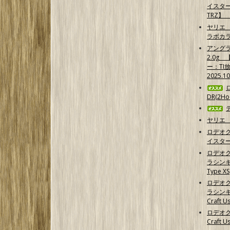
イスター
TRZ】
ヤリエ 
ラボカ
アング
2.0g
ー：TI
2025.1
DR(2Hoo
ヤリエ 
ロデオ
イスター
ロデオ
ラシンキン
Type XS
ロデオ
ラシンキ
Craft Us
ロデオク
Craft U