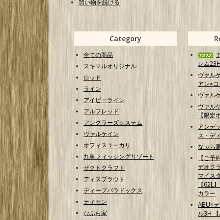
買い物を続ける
Category
R
全ての商品
レム23H
スキマルオリジナル
ヴァル
ロッド
アン≠コン
ライン
ヴァル
アイビーライン
ヴァル
アルフレッド
【限定
アングラーズシステム
アンデ
ヴァルケイン
ス・ディ
オフィスユーカリ
なぶら家
九重フィッシングリゾート
【ご予
デオクラ
ザクトクラフト
マイス
ディスプラウト
【62L
ディープパラドックス
カラー
ティモン
ABU×
なぶら家
ル3H 