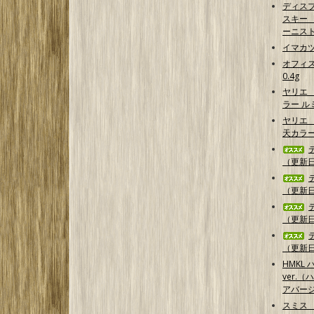
ディス
スキー 【G
ーニス
イマカ
オフィス
0.4g
ヤリエ
ラー 
ヤリエ 
天カラ
（更新日2
（更新日2
（更新日2
（更新日2
HMKL ハ
ver.（
アバー
スミス