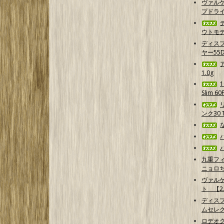
ヴァルケ
プドラ
ウトモデ
ディス
ヤー55D
1.0g
Slim 6
ンク30 T
九重フ
ニョロ
ヴァル
ト 【2.
ディス
ムセレ
ロデオ