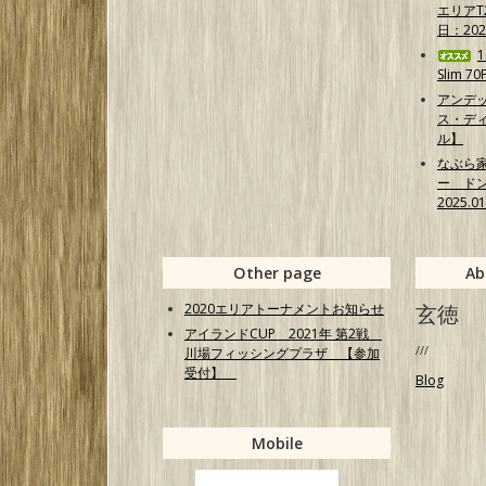
エリア
日：202
Slim 7
アンデ
ス・ディ
ル】
なぶら
ー ド
2025.0
Other page
Ab
2020エリアトーナメントお知らせ
玄徳
アイランドCUP 2021年 第2戦
///
川場フィッシングプラザ 【参加
受付】
Blog
Mobile