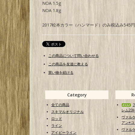
NOA 1.5g
NOA 1.8g
2017松本カラー（ハンマード）のみ税込み545
この商品について問い合わせる
この商品を友達に教える
買い物を続ける
Category
R
全ての商品
レム23H
スキマルオリジナル
ヴァル
ロッド
アン≠コン
ライン
ヴァル
アイビーライン