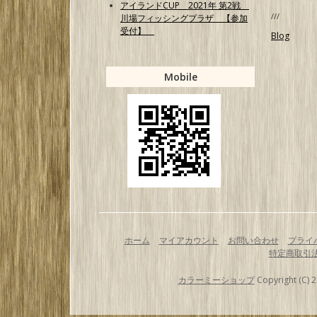
アイランドCUP 2021年 第2戦
///
川場フィッシングプラザ 【参加
受付】
Blog
Mobile
ホーム
マイアカウント
お問い合わせ
プライ
特定商取引
カラーミーショップ
Copyright (C) 