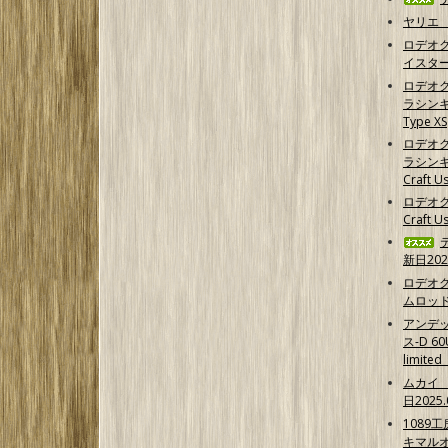
ヤリエ 
ロデオ
イスター
ロデオ
ラシンキン
Type XS
ロデオ
ラシンキ
Craft Us
ロデオク
Craft U
新日202
ロデオ
ムロッ
アンデ
ス-D 6
limit
ムカイ 
日2025.
1089
キマル