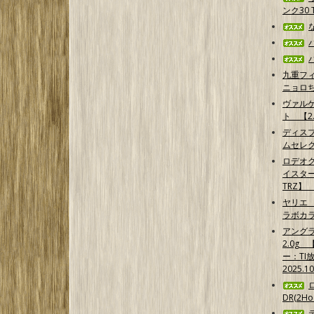
ンク30 T
九重フ
ニョロ
ヴァル
ト 【2.
ディス
ムセレ
ロデオ
イスター
TRZ】
ヤリエ 
ラボカ
アング
2.0g
ー：TI
2025.1
DR(2Hoo