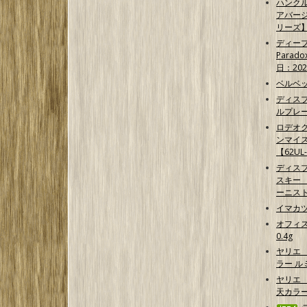
ハンクル
アバー
リーズ
ディープ
Parad
日：202
ベルベッ
ディス
ルプレ
ロデオク
ンマイ
【62UL
ディス
スキー 【G
ーニス
イマカ
オフィス
0.4g
ヤリエ
ラー 
ヤリエ 
天カラ