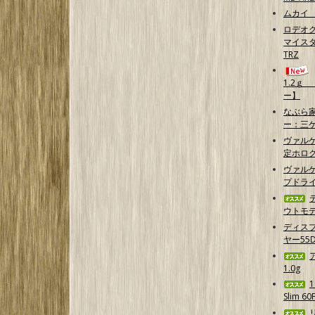
ムカイ 
ロデオク
マイスタ
TRZ
1.2ｇ
ー】
なぶら家
ー：三
ヴァル
定ホログ
ヴァルケ
プドラ
ウトモデ
ディス
ヤー55D
1.0g
Slim 6