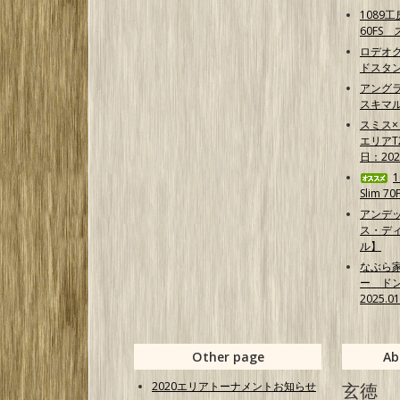
1089
60FS
ロデオク
ドスタ
アング
スキマ
スミス
エリア
日：202
Slim 7
アンデ
ス・ディ
ル】
なぶら
ー ド
2025.0
Other page
Ab
2020エリアトーナメントお知らせ
玄徳