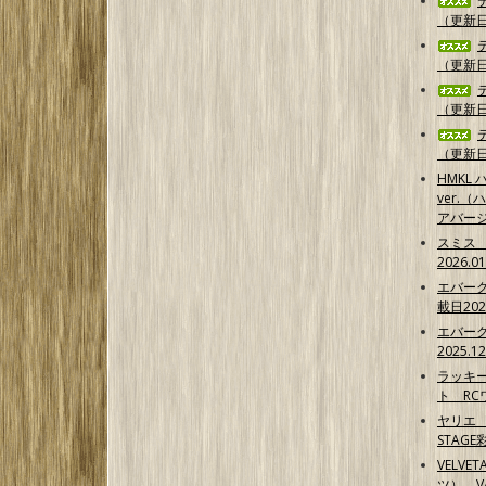
（更新日2
（更新日2
（更新日2
（更新日2
HMKL ハ
ver.（
アバー
スミス
2026.0
エバー
載日202
エバー
2025.1
ラッキ
ト RCワ
ヤリエ 
STAG
VELVE
ツ） 