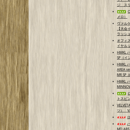
ジ スリ
メロ）
ヴァル
【大会イ
ラッシ
オフィ
イヤル 
HMKL 
SP（イ
HMKL 
AREA 
MR S
HMKL 
MINN
トスピ
VELVE
ツ） 
MD ARE