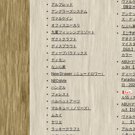
ヴァル
アルフレッド
【限定
アングラーズシステム
アンデ
ヴァルケイン
ス・ディ
オフィスユーカリ
なぶら家
九重フィッシングリゾート
【ご予
デオクラ
ザクトクラフト
マイス
ディスプラウト
【62L
ディープパラドックス
カラー
ティモン
ABU×
なぶら家
ル3H 
New Drawer（ニュードロワー）
ディープ
Parad
NEOstyle
日：202
ハンクル
フォレスト
ルSS（
ベルベットアーツ
ABU×
マルキュー（ノリーズ）
ル3 【50
ムカイ
ヴァル
ヤリエ
ト 【1.
ラッキークラフト
アルカ
ムキッ