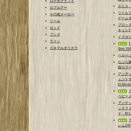
ロデオクラフト
スミス
ロブルアー
リトルプ
その他メーカー
ゲームネ
リール
プロッ
ロッド
ネット1
フック
イマカ
ライン
スキマルオリカラ
Slim 35
ベルベッ
なぶら家
国カラ
アンデ
ェントサ
ID.Myst
ベビーメ
アンデ
ッドフ
ド 61U
レム23F