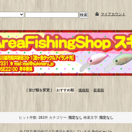
マイアカウント
[ 並び順を変更 ]
-
おすすめ順
-
価格順
-
新着順
ヒット件数:
282
件
カテゴリー:
指定なし
検索文字:
指定なし
全 [282] 商品中 [1-12] 商品を表示しています
次のページへ