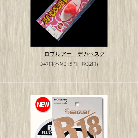
ロブルアー デカベスク
347円(本体315円、税32円)