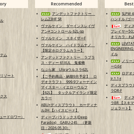
ory
Recommended
Best
アンデットファクトリー
SLPW
レム23HF SR
ハンドル /ゴ
ル
ヴァルケイン ダーインスレイヴ
ディ
アン≠コントロール 62L-sp
プレイヤー50
オリカラ：れ
ヴァルケイン スネイザーF
LEVITA
ヴァルケイン ハイドラムナノ
ENGINEERI
【限定ホログラムカラー】
イル
テム
アンデッドファクトリー ラプラ
ノリー
ス・ディー 61XUL 鬼雀蜂
ー0.6g
なぶら家 Ulsraウルスラ62L
ロデオ
リゾート
【ご予約商品・納期9月予定】 ロ
Jr.1.1g
デオクラフト 999.9フォーナイン
ディスプラウ
マイスター・イエローウルフ
ラDR-F
【62L】 タックルアイランド限定
クス
ディ
カラー
ラBR 【スキ
ABU×ディスプラウト カーディナ
ジェラート】
ル3H 【ハイスピード】
（ニュードロワー）
ディープパラドックス(Deep
Paradox) GABU-24S （更新
日：2026.05.30）