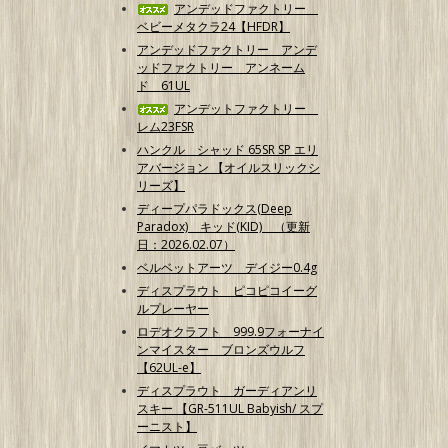
アンデッドファクトリー
ベビーメタクラ24【HFDR】
アンデッドファクトリー アンデ
ッドファクトリー アンネーム
ド 61UL
アンデットファクトリー
レム23FSR
ハンクル シャッド 65SR SP エリ
アバージョン 【オイルスリックシ
リーズ】
ディープパラドックス(Deep
Paradox) キッド(KID) （更新
日：2026.02.07）
ベルベットアーツ デイジー0.4g
ディスプラウト ピコピコイーグ
ルプレーヤー
ロデオクラフト 999.9フォーナイ
ンマイスター ブロンズウルフ
【62UL-e】
ディスプラウト ガーディアンリ
スキー 【GR-511UL Babyish/ スプ
ーニスト】