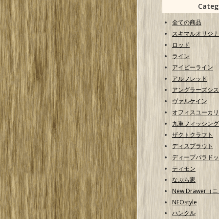
Categ
全ての商品
スキマルオリジナ
ロッド
ライン
アイビーライン
アルフレッド
アングラーズシス
ヴァルケイン
オフィスユーカリ
九重フィッシング
ザクトクラフト
ディスプラウト
ディープパラドッ
ティモン
なぶら家
New Drawer
NEOstyle
ハンクル