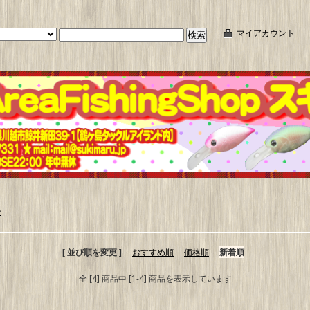
マイアカウント
ン
[ 並び順を変更 ]
-
おすすめ順
-
価格順
-
新着順
全 [4] 商品中 [1-4] 商品を表示しています