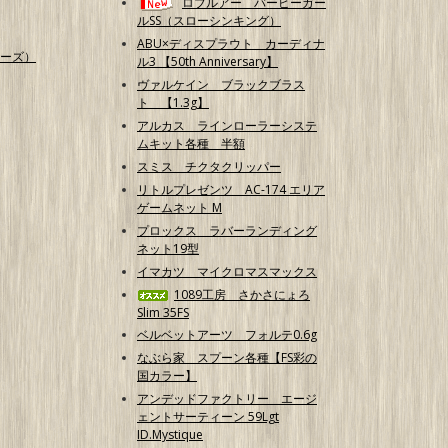
ロブルアー バービーガー
ルSS（スローシンキング）
ABU×ディスプラウト カーディナ
ーズ）
ル3 【50th Anniversary】
ヴァルケイン ブラックブラス
ト 【1.3g】
アルカス ラインローラーシステ
ムキット各種 半額
スミス チクタクリッパー
リトルプレゼンツ AC-174 エリア
ゲームネット M
プロックス ラバーランディング
ネット19型
イマカツ マイクロマスマックス
1089工房 さかさにょろ
Slim 35FS
ベルベットアーツ フォルテ0.6g
なぶら家 スプーン各種【FS彩の
国カラー】
アンデッドファクトリー エージ
ェントサーティーン 59Lgt
ID.Mystique