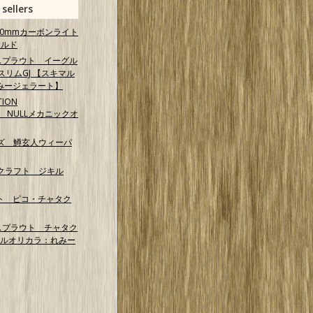
 sellers
 40mmカーボンライト
ールド
スプラウト イーグル
スリムGJ 【スキマル
みージェラート】
TION
NG NULLメカニックオ
ズ 鱒玄人ウィーパ
クラフト ジキル
ト ピコ・チャタク
スプラウト チャタク
マルオリカラ：れみー